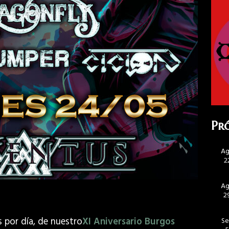
Pr
A
2
A
2
s por día, de nuestro
XI Aniversario Burgos
S