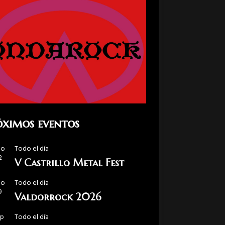
óximos eventos
go
Todo el día
2
V Castrillo Metal Fest
go
Todo el día
9
Valdorrock 2026
ep
Todo el día