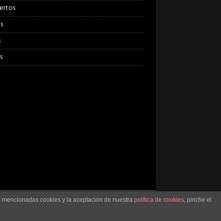
ertos
s
s
s
as mencionadas cookies y la aceptación de nuestra
política de cookies
, pinche el