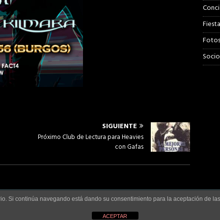
Conci
Fiesta
Foto
Socio
SIGUIENTE
Próximo Club de Lectura para Heavies
con Gafas
t
|
Política de privacidad
|
Aviso Legal
uario. Si continúa navegando está dando su consentimiento para la aceptación de l
ACEPTAR