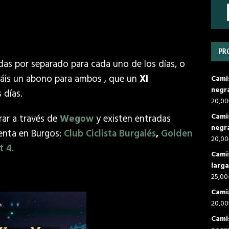
PR
as por separado para cada uno de los días, o
áis un abono para ambos , que un
XI
Cami
negr
 días.
20,00
Cami
rar a través de
Wegow
y existen entradas
negr
venta en Burgos:
Club Ciclista Burgalés
,
Golden
20,00
t 4.
Cami
larga
25,00
Cami
20,00
Cami