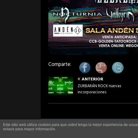
Comparte:
ANTERIOR
ZURBARÁN ROCK nuevas
incorporaciones
Copyright © 2026 | Sitio Web realizado por
Trascasa.ne
Este sitio web utiliza cookies para que usted tenga la mejor experiencia de us
enlace para mayor información.