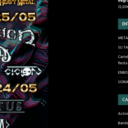
negr
12,00
EN
METAL
SU TA
Carte
fiest
ENBOR
SORIA
CA
Activ
Banda