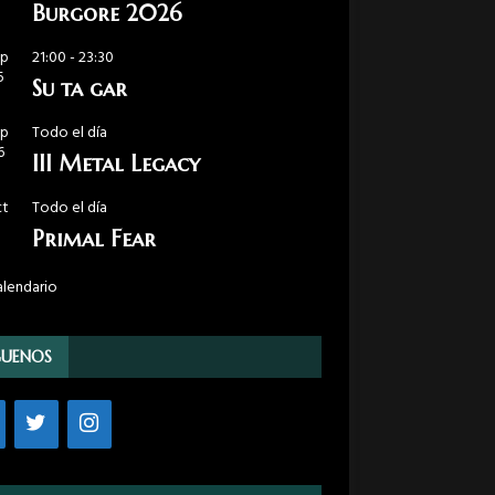
5
Burgore 2026
ep
21:00
-
23:30
5
Su ta gar
ep
Todo el día
6
III Metal Legacy
ct
Todo el día
Primal Fear
alendario
GUENOS