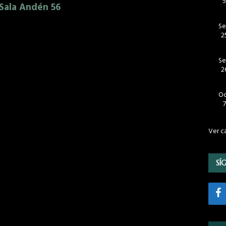
Sala Andén 56
S
2
S
2
O
7
Ver c
SÍ