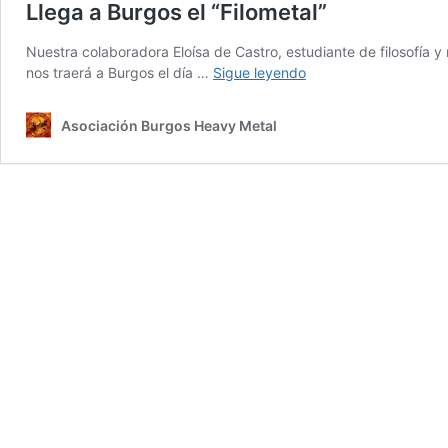
Llega a Burgos el “Filometal”
Nuestra colaboradora Eloísa de Castro, estudiante de filosofía y m
Llega
nos traerá a Burgos el día …
Sigue leyendo
a
Burgos
Asociación Burgos Heavy Metal
el
“Filometal”